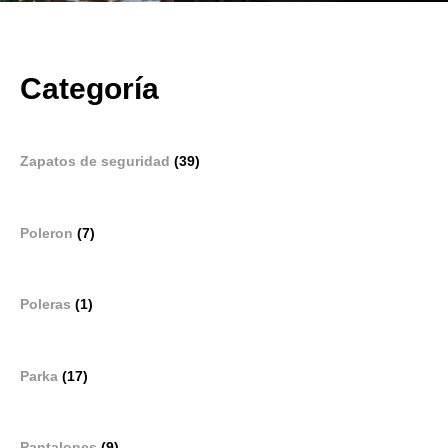
Categoría
Zapatos de seguridad
(39)
Poleron
(7)
Poleras
(1)
Parka
(17)
Pantalones
(9)