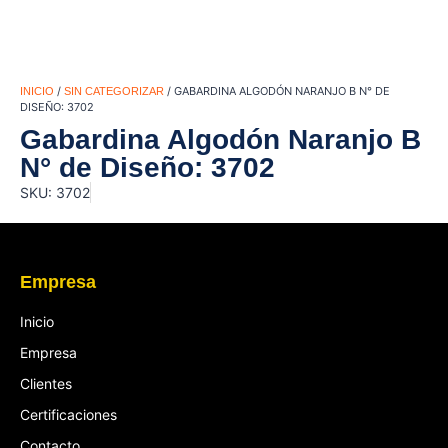
/
/ GABARDINA ALGODÓN NARANJO B N° DE
INICIO
SIN CATEGORIZAR
DISEÑO: 3702
Gabardina Algodón Naranjo B
N° de Diseño: 3702
SKU: 3702
Empresa
Inicio
Empresa
Clientes
Certificaciones
Contacto