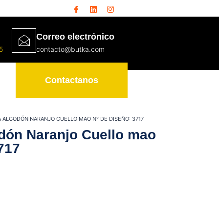
Correo electrónico
5
contacto@butka.com
Contactanos
A ALGODÓN NARANJO CUELLO MAO N° DE DISEÑO: 3717
dón Naranjo Cuello mao
717