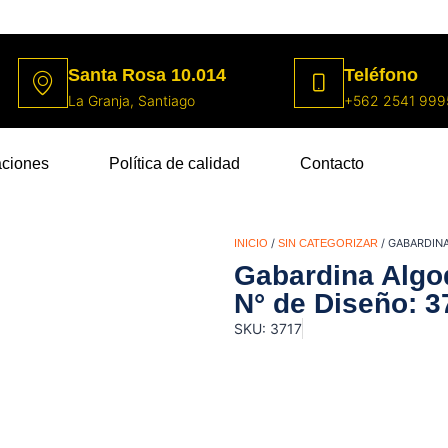
Santa Rosa 10.014
Teléfono
La Granja, Santiago
+562 2541 999
aciones
Política de calidad
Contacto
/
/ GABARDIN
INICIO
SIN CATEGORIZAR
Gabardina Algo
N° de Diseño: 3
SKU: 3717