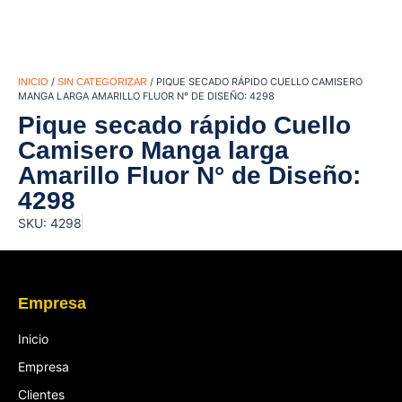
/
/ PIQUE SECADO RÁPIDO CUELLO CAMISERO
INICIO
SIN CATEGORIZAR
MANGA LARGA AMARILLO FLUOR N° DE DISEÑO: 4298
Pique secado rápido Cuello
Camisero Manga larga
Amarillo Fluor N° de Diseño:
4298
SKU: 4298
Empresa
Inicio
Empresa
Clientes